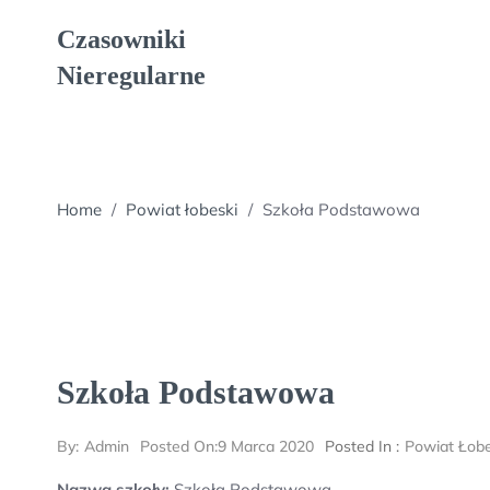
Skip
Czasowniki
to
content
Nieregularne
Home
/
Powiat łobeski
/
Szkoła Podstawowa
Szkoła Podstawowa
By:
Admin
Posted On:
9 Marca 2020
Posted In :
Powiat Łobe
Nazwa szkoły:
Szkoła Podstawowa