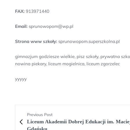
FAX:
913971440
Email:
sprunowopom@wp.pl
Strona www szkoły:
sprunowopom.superszkolna.pl
gimnazjum godziesze wielkie, pisz szkoły, prywatna szkoł
nowina piekary, liceum mogielnica, liceum zgorzelec
yyyyy
Previous Post
Liceum Akademii Dobrej Edukacji im. Macie
Gdańsku