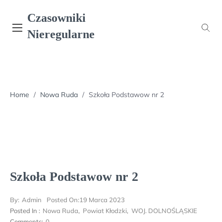
Skip
Czasowniki
to
content
Nieregularne
Home
/
Nowa Ruda
/
Szkoła Podstawow nr 2
Szkoła Podstawow nr 2
By:
Admin
Posted On:
19 Marca 2023
Posted In :
Nowa Ruda
,
Powiat Kłodzki
,
WOJ. DOLNOŚLĄSKIE
Comments:
0