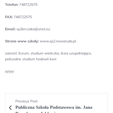
Telefon:
748722575
FAX:
748722575
Email:
sp2krczaka@onet.eu
Strona www szkoły:
www.sp2.nowaruda.pl
zamość liceum, studium wieliczka, licea uzupełniające,
policealne studium hodowli koni
yyyyy
Previous Post
Publiczna Szkoła Podstawowa im. Jana