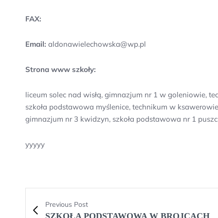
FAX:
Email:
aldonawielechowska@wp.pl
Strona www szkoły:
liceum solec nad wisłą, gimnazjum nr 1 w goleniowie, 
szkoła podstawowa myślenice, technikum w ksawerowie, s
gimnazjum nr 3 kwidzyn, szkoła podstawowa nr 1 puszc
yyyyy
Previous Post
SZKOŁA PODSTAWOWA W BROJCACH