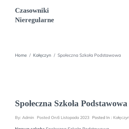
Skip
Czasowniki
to
content
Nieregularne
Home
/
Kałęczyn
/
Społeczna Szkoła Podstawowa
Społeczna Szkoła Podstawowa
By:
Admin
Posted On:
6 Listopada 2023
Posted In :
Kałęczy
Nazwa szkoły:
Społeczna Szkoła Podstawowa