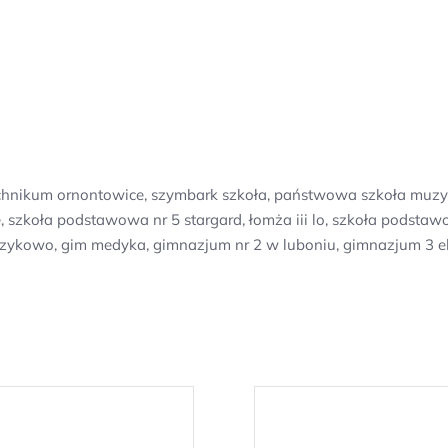
technikum ornontowice, szymbark szkoła, państwowa szkoła muz
zkoła podstawowa nr 5 stargard, łomża iii lo, szkoła podstawow
zykowo, gim medyka, gimnazjum nr 2 w luboniu, gimnazjum 3 e