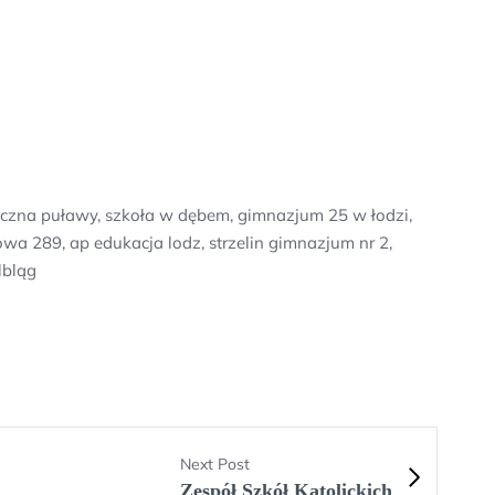
yczna puławy, szkoła w dębem, gimnazjum 25 w łodzi,
a 289, ap edukacja lodz, strzelin gimnazjum nr 2,
lbląg
Next Post
Zespół Szkół Katolickich