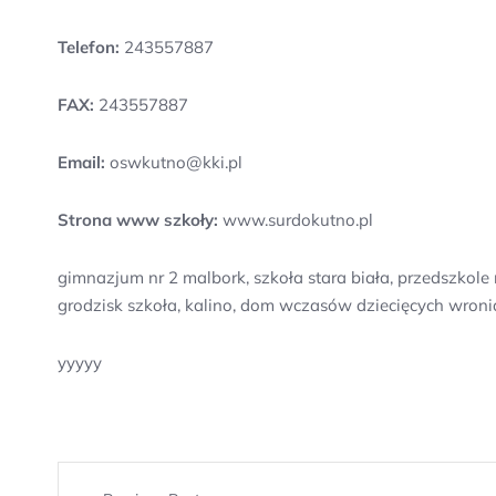
Telefon:
243557887
FAX:
243557887
Email:
oswkutno@kki.pl
Strona www szkoły:
www.surdokutno.pl
gimnazjum nr 2 malbork, szkoła stara biała, przedszkole 
grodzisk szkoła, kalino, dom wczasów dziecięcych wronia
yyyyy