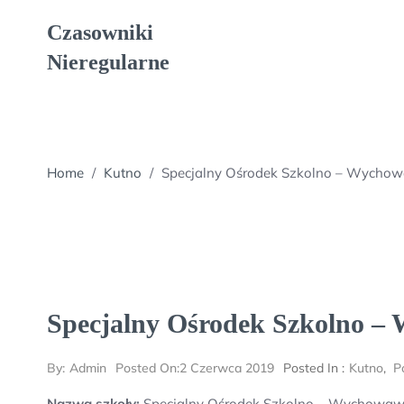
Skip
Czasowniki
to
content
Nieregularne
Home
/
Kutno
/
Specjalny Ośrodek Szkolno – Wychow
Specjalny Ośrodek Szkolno –
By:
Admin
Posted On:
2 Czerwca 2019
Posted In :
Kutno
,
P
Nazwa szkoły:
Specjalny Ośrodek Szkolno – Wychowawc