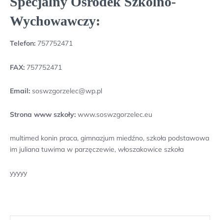
Specjalny Ośrodek Szkolno-
Wychowawczy:
Telefon:
757752471
FAX:
757752471
Email:
soswzgorzelec@wp.pl
Strona www szkoły:
www.soswzgorzelec.eu
multimed konin praca, gimnazjum miedźno, szkoła podstawowa
im juliana tuwima w parzęczewie, włoszakowice szkoła
yyyyy