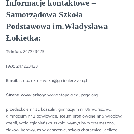
Informacje kontaktowe –
Samorządowa Szkoła
Podstawowa im.Władysława
Łokietka:
Telefon:
247223423
FAX:
247223423
Email:
stopolakrolewska@gminaleczyca.pl
Strona www szkoły:
www.stopola.edupage.org
przedszkole nr 11 koszalin, gimnazjum nr 86 warszawa,
gimnazjum nr 1 pawłowice, liceum profilowane nr 5 wrocław,
czerśl, wola zgłobieńska szkoła, wymyslowo trzemeszno,
złaków borowy, zs w deszcznie, szkoła charsznica, jedlicze