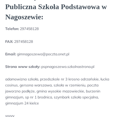
Publiczna Szkoła Podstawowa w
Nagoszewie:
Telefon:
297458128
FAX:
297458128
Email:
gimnagoszewo@poczta.onet.pl
Strona www szkoły:
pspnagoszewo.szkolnastrona.pl
adamowizna szkoła, przedszkole nr 3 krosno odrzańskie, łucka
cosinus, gersona warszawa, szkoła w rzemieniu, poczta
jaworzno podłęże, gmina wysokie mazowieckie, burzenin
gimnazjum, sp nr 1 brodnica, szymbark szkoła specjalna,
gimnazjum 24 kielce
yyyyy