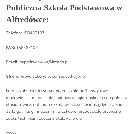
Publiczna Szkoła Podstawowa w
Alfredówce:
Telefon:
158467107
FAX:
158467107
Email:
pspalfredowka@interia.pl
Strona www szkoły:
pspalfredowka.jor.pl
kąty szkoła podstawowa, przedszkole nr 3 nowy dwór
mazowiecki, przedszkole legionowo jagiellońska, lo sompolno, u
stasia rawicz, optimum szkoła wrocław, cosinus gdynia opinie,
13 lo gdynia, gimnazjum nr 2 żukowo, przedszkole prywatne
ząbki, technikum zaoczne stalowa wola
yyyyy