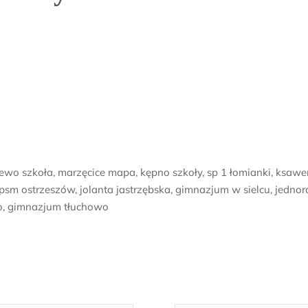
ewo szkoła, marzęcice mapa, kępno szkoły, sp 1 łomianki, ksaw
sm ostrzeszów, jolanta jastrzębska, gimnazjum w sielcu, jednor
ewo, gimnazjum tłuchowo