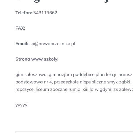
Telefon:
343119662
FAX:
Email:
sp@nowabrzeznica.pl
Strona www szkoły:
gim sułoszowa, gimnazjum poddębice plan lekcji, narusz
podstawowa nr 4, przedszkole niepubliczne smyk ząbki, p
ropczyce, liceum zaoczne rumia, xiii lo w gdyni, zs zal
yyyyy