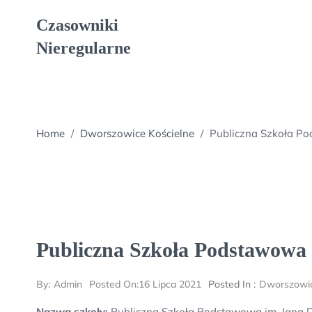
Skip
Czasowniki
to
content
Nieregularne
Home
/
Dworszowice Kościelne
/
Publiczna Szkoła Po
Publiczna Szkoła Podstawowa 
By:
Admin
Posted On:
16 Lipca 2021
Posted In :
Dworszowic
Nazwa szkoły:
Publiczna Szkoła Podstawowa im. Jana 