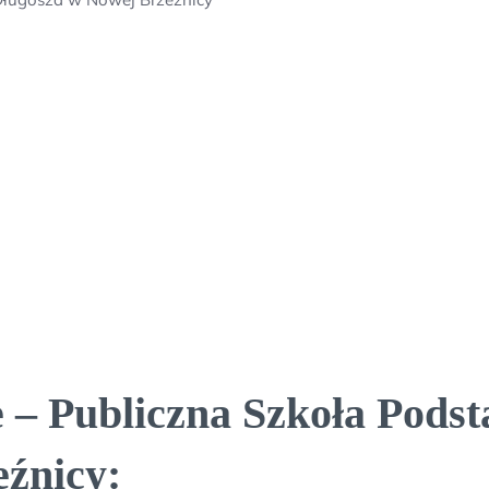
 – Publiczna Szkoła Pods
źnicy: