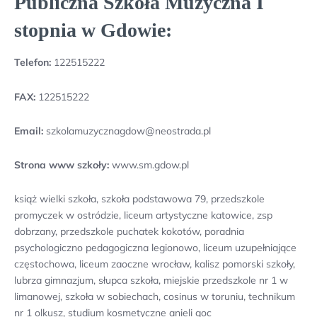
Publiczna Szkoła Muzyczna I
stopnia w Gdowie:
Telefon:
122515222
FAX:
122515222
Email:
szkolamuzycznagdow@neostrada.pl
Strona www szkoły:
www.sm.gdow.pl
książ wielki szkoła, szkoła podstawowa 79, przedszkole
promyczek w ostródzie, liceum artystyczne katowice, zsp
dobrzany, przedszkole puchatek kokotów, poradnia
psychologiczno pedagogiczna legionowo, liceum uzupełniające
częstochowa, liceum zaoczne wrocław, kalisz pomorski szkoły,
lubrza gimnazjum, słupca szkoła, miejskie przedszkole nr 1 w
limanowej, szkoła w sobiechach, cosinus w toruniu, technikum
nr 1 olkusz, studium kosmetyczne anieli goc