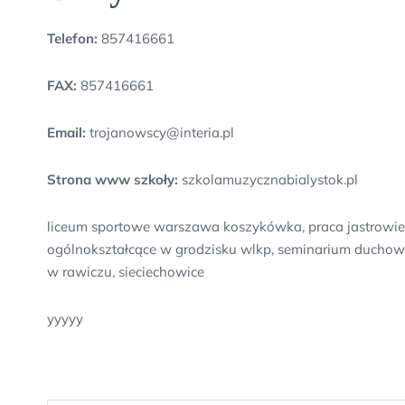
Telefon:
857416661
FAX:
857416661
Email:
trojanowscy@interia.pl
Strona www szkoły:
szkolamuzycznabialystok.pl
liceum sportowe warszawa koszykówka, praca jastrowie 
ogólnokształcące w grodzisku wlkp, seminarium duchow
w rawiczu, sieciechowice
yyyyy