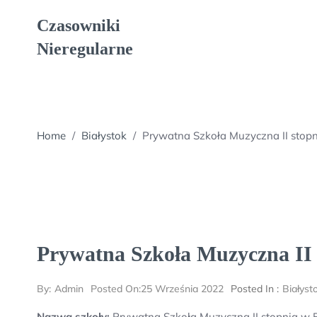
Skip
Czasowniki
to
content
Nieregularne
Home
/
Białystok
/
Prywatna Szkoła Muzyczna II stop
Prywatna Szkoła Muzyczna II 
By:
Admin
Posted On:
25 Września 2022
Posted In :
Białyst
Nazwa szkoły:
Prywatna Szkoła Muzyczna II stopnia w 