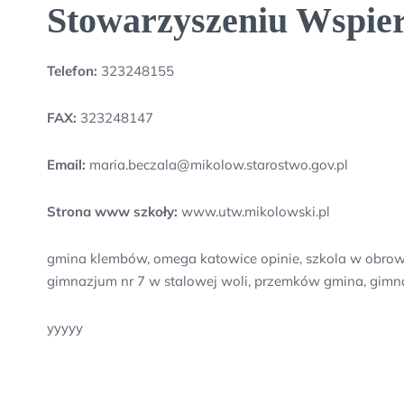
Stowarzyszeniu Wspie
Telefon:
323248155
FAX:
323248147
Email:
maria.beczala@mikolow.starostwo.gov.pl
Strona www szkoły:
www.utw.mikolowski.pl
gmina klembów, omega katowice opinie, szkola w obrowi
gimnazjum nr 7 w stalowej woli, przemków gmina, gimnaz
yyyyy