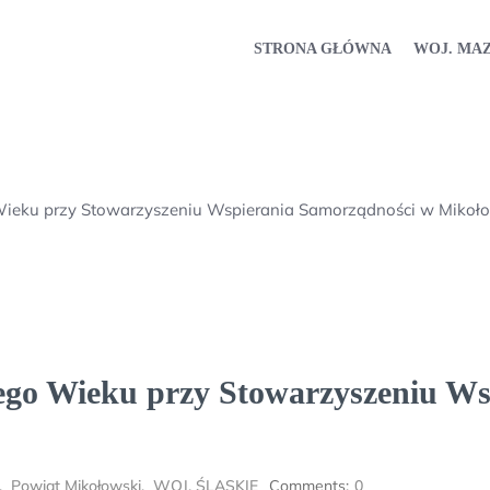
STRONA GŁÓWNA
WOJ. MA
Wieku przy Stowarzyszeniu Wspierania Samorządności w Mikoł
ego Wieku przy Stowarzyszeniu W
,
Powiat Mikołowski
,
WOJ. ŚLĄSKIE
Comments:
0