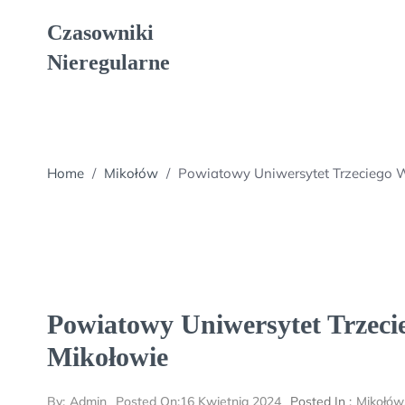
Skip
Czasowniki
to
content
Nieregularne
Home
/
Mikołów
/
Powiatowy Uniwersytet Trzeciego 
Powiatowy Uniwersytet Trzeci
Mikołowie
By:
Admin
Posted On:
16 Kwietnia 2024
Posted In :
Mikołów