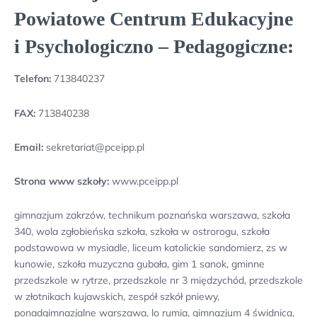
Powiatowe Centrum Edukacyjne
i Psychologiczno – Pedagogiczne:
Telefon:
713840237
FAX:
713840238
Email:
sekretariat@pceipp.pl
Strona www szkoły:
www.pceipp.pl
gimnazjum zakrzów, technikum poznańska warszawa, szkoła
340, wola zgłobieńska szkoła, szkoła w ostrorogu, szkoła
podstawowa w mysiadle, liceum katolickie sandomierz, zs w
kunowie, szkoła muzyczna gubała, gim 1 sanok, gminne
przedszkole w rytrze, przedszkole nr 3 międzychód, przedszkole
w złotnikach kujawskich, zespół szkół pniewy,
ponadgimnazjalne warszawa, lo rumia, gimnazjum 4 świdnica,