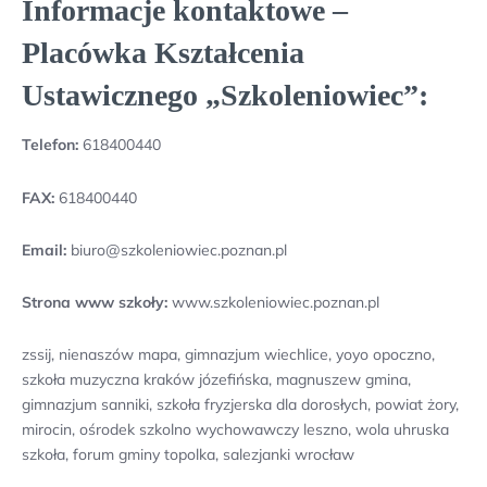
Informacje kontaktowe –
Placówka Kształcenia
Ustawicznego „Szkoleniowiec”:
Telefon:
618400440
FAX:
618400440
Email:
biuro@szkoleniowiec.poznan.pl
Strona www szkoły:
www.szkoleniowiec.poznan.pl
zssij, nienaszów mapa, gimnazjum wiechlice, yoyo opoczno,
szkoła muzyczna kraków józefińska, magnuszew gmina,
gimnazjum sanniki, szkoła fryzjerska dla dorosłych, powiat żory,
mirocin, ośrodek szkolno wychowawczy leszno, wola uhruska
szkoła, forum gminy topolka, salezjanki wrocław