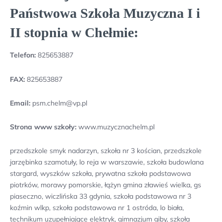
Państwowa Szkoła Muzyczna I i
II stopnia w Chełmie:
Telefon:
825653887
FAX:
825653887
Email:
psm.chelm@vp.pl
Strona www szkoły:
www.muzycznachelm.pl
przedszkole smyk nadarzyn, szkoła nr 3 kościan, przedszkole
jarzębinka szamotuły, lo reja w warszawie, szkoła budowlana
stargard, wyszków szkoła, prywatna szkoła podstawowa
piotrków, morawy pomorskie, łążyn gmina zławieś wielka, gs
piaseczno, wiczlińska 33 gdynia, szkoła podstawowa nr 3
koźmin wlkp, szkoła podstawowa nr 1 ostróda, lo biała,
technikum uzupełniające elektryk, gimnazjum giby, szkoła