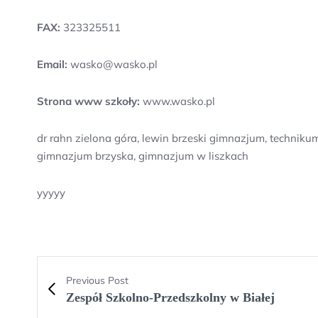
FAX:
323325511
Email:
wasko@wasko.pl
Strona www szkoły:
www.wasko.pl
dr rahn zielona góra, lewin brzeski gimnazjum, techniku
gimnazjum brzyska, gimnazjum w liszkach
yyyyy
Previous Post
Zespół Szkolno-Przedszkolny w Białej