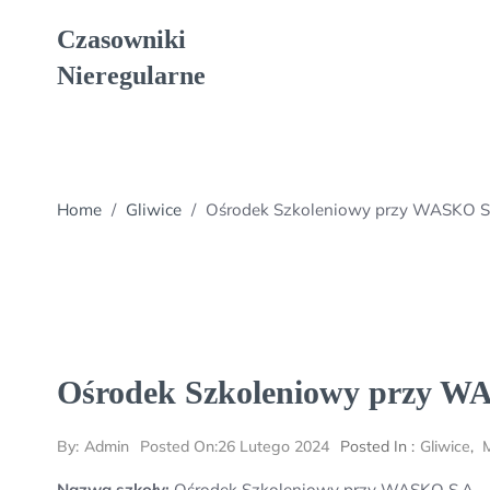
Skip
Czasowniki
to
content
Nieregularne
Home
/
Gliwice
/
Ośrodek Szkoleniowy przy WASKO S
Ośrodek Szkoleniowy przy W
By:
Admin
Posted On:
26 Lutego 2024
Posted In :
Gliwice
,
M
Nazwa szkoły:
Ośrodek Szkoleniowy przy WASKO S.A,