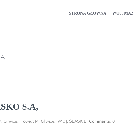
STRONA GŁÓWNA
WOJ. MA
.A,
ASKO S.A,
. Gliwice
,
Powiat M. Gliwice
,
WOJ. ŚLĄSKIE
Comments:
0