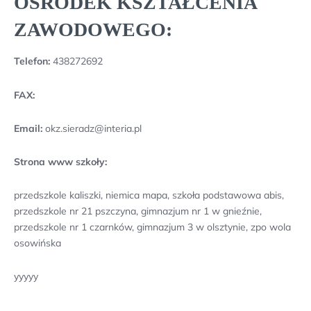
OŚRODEK KSZTAŁCENIA
ZAWODOWEGO:
Telefon:
438272692
FAX:
Email:
okz.sieradz@interia.pl
Strona www szkoły:
przedszkole kaliszki, niemica mapa, szkoła podstawowa abis,
przedszkole nr 21 pszczyna, gimnazjum nr 1 w gnieźnie,
przedszkole nr 1 czarnków, gimnazjum 3 w olsztynie, zpo wola
osowińska
yyyyy