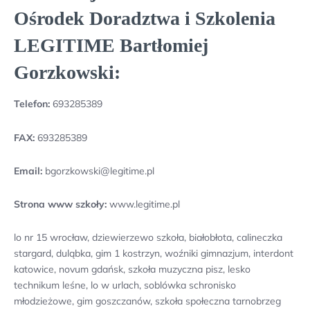
Ośrodek Doradztwa i Szkolenia
LEGITIME Bartłomiej
Gorzkowski:
Telefon:
693285389
FAX:
693285389
Email:
bgorzkowski@legitime.pl
Strona www szkoły:
www.legitime.pl
lo nr 15 wrocław, dziewierzewo szkoła, białobłota, calineczka
stargard, duląbka, gim 1 kostrzyn, woźniki gimnazjum, interdont
katowice, novum gdańsk, szkoła muzyczna pisz, lesko
technikum leśne, lo w urlach, soblówka schronisko
młodzieżowe, gim goszczanów, szkoła społeczna tarnobrzeg