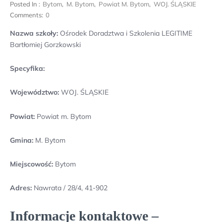
Posted In :
Bytom
,
M. Bytom
,
Powiat M. Bytom
,
WOJ. ŚLĄSKIE
Comments:
0
Nazwa szkoły:
Ośrodek Doradztwa i Szkolenia LEGITIME
Bartłomiej Gorzkowski
Specyfika:
Województwo:
WOJ. ŚLĄSKIE
Powiat:
Powiat m. Bytom
Gmina:
M. Bytom
Miejscowość:
Bytom
Adres:
Nawrata / 28/4, 41-902
Informacje kontaktowe –