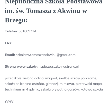
Niepubliczna Szkoła Podstawowa
im. św. Tomasza z Akwinu w
Brzegu:
Telefon:
501609714
FAX:
Email:
szkolaswtomaszazakwinu@gmail.com
Strona www szkoły:
nspbrzeg.szkolnastrona.pl
przeczkole zielona dolina żmigród, siedlce szkoły policealne,
szkoła policealna ostróda, gimnazjum mława, pietrzwałd mapa,
technikum nr 4 gdynia, szkoła prywatna gorzów, kotowo szkoła
yyyyy