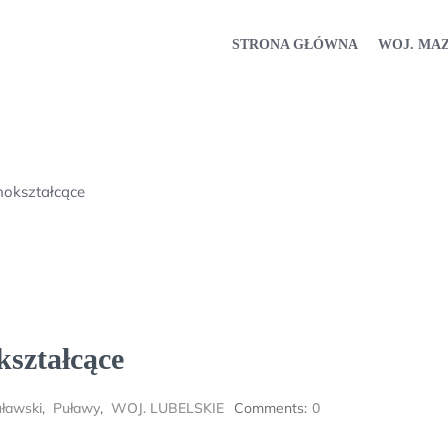
STRONA GŁÓWNA
WOJ. MA
nokształcące
kształcące
ławski
,
Puławy
,
WOJ. LUBELSKIE
Comments:
0