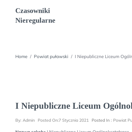
Skip
Czasowniki
to
content
Nieregularne
Home
/
Powiat puławski
/
I Niepubliczne Liceum Ogól
I Niepubliczne Liceum Ogólno
By:
Admin
Posted On:
7 Stycznia 2021
Posted In :
Powiat Pu
Nazwa szkoły:
I Niepubliczne Liceum Ogólnokształcące