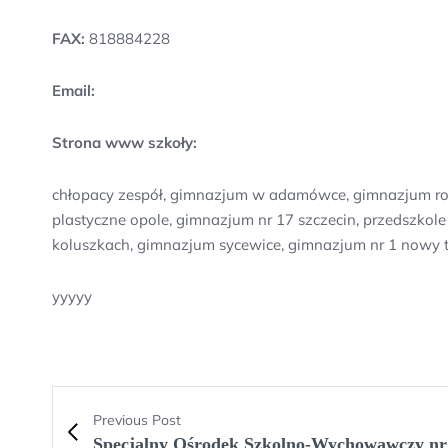
FAX:
818884228
Email:
Strona www szkoły:
chłopacy zespół, gimnazjum w adamówce, gimnazjum rob
plastyczne opole, gimnazjum nr 17 szczecin, przedszkole 
koluszkach, gimnazjum sycewice, gimnazjum nr 1 nowy 
yyyyy
Previous Post
Specjalny Ośrodek Szkolno-Wychowawczy nr