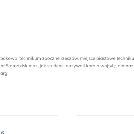
akowo, technikum zaoczne rzeszów, miejsce piastowe techniku
nr 5 grodzisk maz, jak studenci nazywali karola wojtyłę, gimnazj
targ
 6