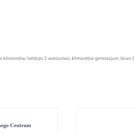
m klimontów, tołstoja 2 warszawa, klimontów gimnazjum, biuro b
znego Centrum