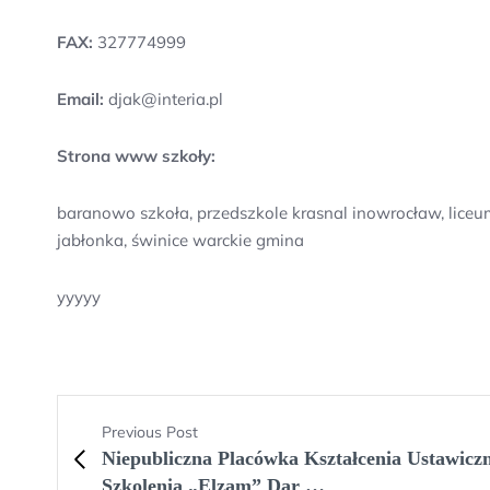
FAX:
327774999
Email:
djak@interia.pl
Strona www szkoły:
baranowo szkoła, przedszkole krasnal inowrocław, liceu
jabłonka, świnice warckie gmina
yyyyy
Previous Post
Niepubliczna Placówka Kształcenia Ustawic
Szkolenia „Elzam” Dar …