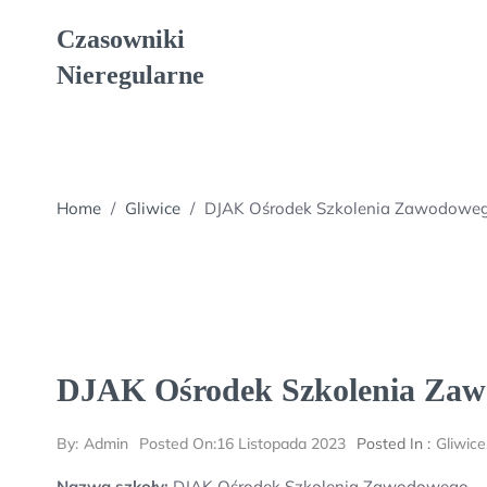
Skip
Czasowniki
to
content
Nieregularne
Home
/
Gliwice
/
DJAK Ośrodek Szkolenia Zawodowe
DJAK Ośrodek Szkolenia Za
By:
Admin
Posted On:
16 Listopada 2023
Posted In :
Gliwice
Nazwa szkoły:
DJAK Ośrodek Szkolenia Zawodowego