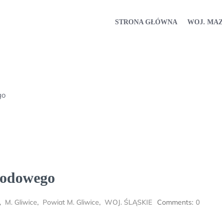
STRONA GŁÓWNA
WOJ. MA
go
wodowego
,
M. Gliwice
,
Powiat M. Gliwice
,
WOJ. ŚLĄSKIE
Comments:
0