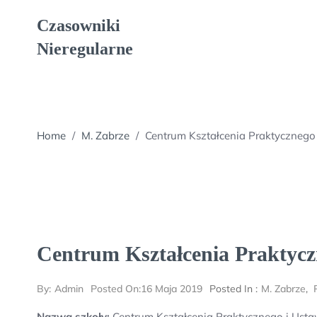
Skip
Czasowniki
to
content
Nieregularne
Home
/
M. Zabrze
/
Centrum Kształcenia Praktycznego
Centrum Kształcenia Praktycz
By:
Admin
Posted On:
16 Maja 2019
Posted In :
M. Zabrze
,
Nazwa szkoły:
Centrum Kształcenia Praktycznego i Ust