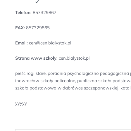
Telefon:
857329867
FAX:
857329865
Email:
cen@cen.bialystok.pl
Strona www szkoły:
cen.bialystok.pl
pieścirogi stare, poradnia psychologiczno pedagogiczna
inowrocław szkoły policealne, publiczna szkoła podstaw
szkoła podstawowa w dąbrówce szczepanowskiej, katalog
yyyyy