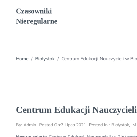
Skip
Czasowniki
to
content
Nieregularne
Home
/
Białystok
/
Centrum Edukacji Nauczycieli w Bi
Centrum Edukacji Nauczyciel
By:
Admin
Posted On:
7 Lipca 2021
Posted In :
Białystok
,
M.
Nazwa szkoły:
Centrum Edukacji Nauczycieli w Białymst