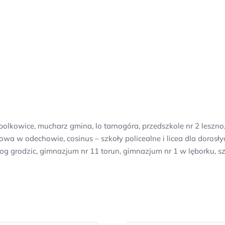
 polkowice, mucharz gmina, lo tarnogóra, przedszkole nr 2 leszn
owa w odechowie, cosinus – szkoły policealne i licea dla doro
 grodzic, gimnazjum nr 11 torun, gimnazjum nr 1 w lęborku, s