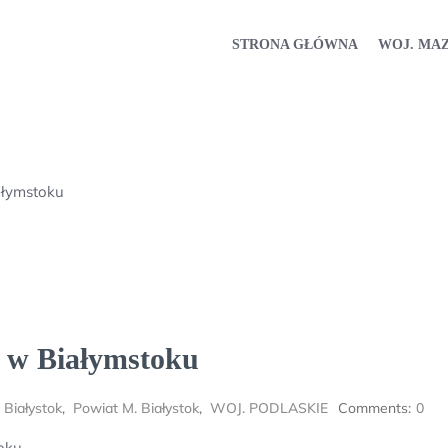
STRONA GŁÓWNA
WOJ. MA
ałymstoku
i w Białymstoku
 Białystok
,
Powiat M. Białystok
,
WOJ. PODLASKIE
Comments:
0
oku