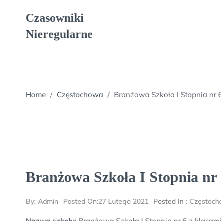
Skip
Czasowniki
to
content
Nieregularne
Home
/
Częstochowa
/
Branżowa Szkoła I Stopnia nr 
Branżowa Szkoła I Stopnia nr
By:
Admin
Posted On:
27 Lutego 2021
Posted In :
Częstoch
Nazwa szkoły:
Branżowa Szkoła I Stopnia nr 6 z klasam