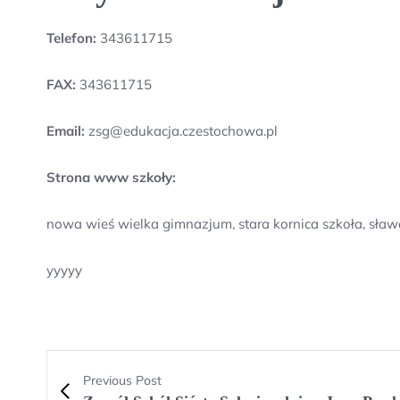
Telefon:
343611715
FAX:
343611715
Email:
zsg@edukacja.czestochowa.pl
Strona www szkoły:
nowa wieś wielka gimnazjum, stara kornica szkoła, sław
yyyyy
Previous Post