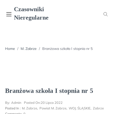
Skip
Czasowniki
to
content
Nieregularne
Home
/
M. Zabrze
/
Branżowa szkoła I stopnia nr 5
Branżowa szkoła I stopnia nr 5
By:
Admin
Posted On:
20 Lipca 2022
Posted In :
M. Zabrze
,
Powiat M. Zabrze
,
WOJ. ŚLĄSKIE
,
Zabrze
Comments:
0