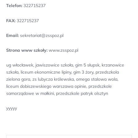
Telefon:
322715237
FAX:
322715237
Email:
sekretariat@zsspoz.pl
Strona www szkoły:
www.zsspoz.pl
ug włocławek, jawiszowice szkoła, gim 5 słupsk, krzanowice
szkoła, liceum ekonomiczne lipiny, gim 3 żory, przedszkola
zielona gora, zs lubycza królewska, omega stalowa wola,
liceum dobiszewskiego warszawa opinie, przedszkole
samorządowe w małkini, przedszkole patryk olsztyn
yyyyy