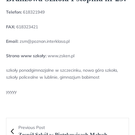
Telefon:
618321949
FAX:
618323421
Email:
zsm@poznan.interklasa.pl
Strona www szkoły:
www.zsken.pl
szkoły ponadgimnazjalne w szczecinku, nowa góra szkoła,
szkoły policealne w lublinie, gimnazjum babimost
yyyyy
Previous Post
Zespół Szkół w Piotrkowicach Małych