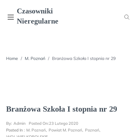
Skip
Czasowniki
to
content
Nieregularne
Home
/
M. Poznań
/
Branżowa Szkoła I stopnia nr 29
Branżowa Szkoła I stopnia nr 29
By:
Admin
Posted On:
23 Lutego 2020
Posted In :
M. Poznań
,
Powiat M. Poznań
,
Poznań
,
WOJ. WIELKOPOLSKIE