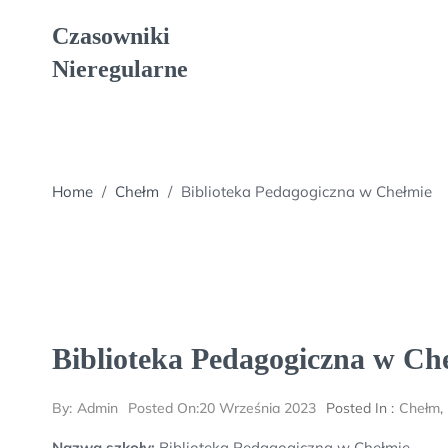
Skip
Czasowniki
to
content
Nieregularne
Home
/
Chełm
/
Biblioteka Pedagogiczna w Chełmie
Biblioteka Pedagogiczna w Ch
By:
Admin
Posted On:
20 Września 2023
Posted In :
Chełm
Nazwa szkoły:
Biblioteka Pedagogiczna w Chełmie