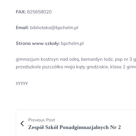
FAX:
825658020
Email:
biblioteka@bpchelm.pl
Strona www szkoły:
bpchelm.pl
gimnazjum kostrzyn nad odrą, bernardyn lodz, psp nr 3 g
przedszkole pszczółka maja kąty grodziskie, klasa 2 gim
yyyyy
Previous Post
Zespół Szkół Ponadgimnazjalnych Nr 2