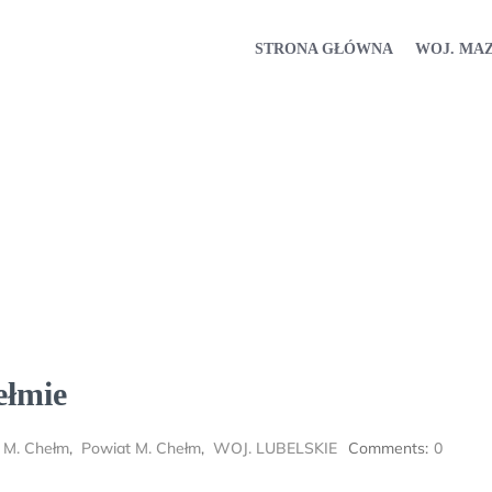
STRONA GŁÓWNA
WOJ. MA
ełmie
,
M. Chełm
,
Powiat M. Chełm
,
WOJ. LUBELSKIE
Comments:
0