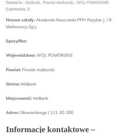
Posted In :
Malbork
,
Powiat Malborski
,
WOJ. POMORSKIE
Comments:
0
Nazwa szkoły:
Akademia Nauczania PPH Rarytas J. i R.
Markowscy Sp.J.
Specyfika:
Województwo:
WOJ. POMORSKIE
Powiat:
Powiat malborski
Gmina:
Malbork
Miejscowość:
Malbork
Adres:
Głowackieego / 111, 82-200
Informacje kontaktowe –