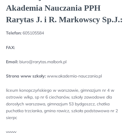
Akademia Nauczania PPH
Rarytas J. i R. Markowscy Sp.J.:
Telefon:
605105584
FAX:
Email:
biuro@rarytas.malbork.pl
Strona www szkoły:
www.akademia-nauczania.pl
liceum konopczyńskiego w warszawie, gimnazjum nr 4 w
ostrowie wlkp, sp nr 6 ciechanów, szkoły zawodowe dla
dorosłych warszawa, gimnazjum 53 bydgoszcz, chatka
puchatka trzcianka, gmina rawicz, szkoła podstawowa nr 2
sierpc
yyyyy